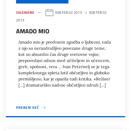
SKLENJENO
SOB FEB 02 2013
SOB FEB 02
2013
AMADO MIO
Amado mio je predvsem zgodba o ljubezni, toda
z njo so nerazdružljivo povezane druge teme,
kot so absurdni čas druge svetovne vojne,
prepovedani odnos med učiteljem in učencem,
greh, spolnost, vera … Ivan Peternelj se je tega
kompleksnega spleta lotil občutljivo in globoko
premišljeno, kar je opazila tudi kritika. »Režiser
[…] dramaturško nadvse občutljivo združi […]
PREBERI VEČ