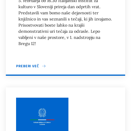
5. februarja ob 16.30 Italijanski inštitut za
kulturo v Sloveniji prireja dan odprtih vrat.
Predstavili vam bomo naše dejavnosti ter
knjižnico in vas seznanili s tečaji, ki jih izvajamo.
Prisostvovati boste lahko na krajši
demonstrativni uri tečaja za odrasle. Lepo
vabljeni v naše prostore, v 1. nadstropju na
Bregu 12!
PREBERI VEČ