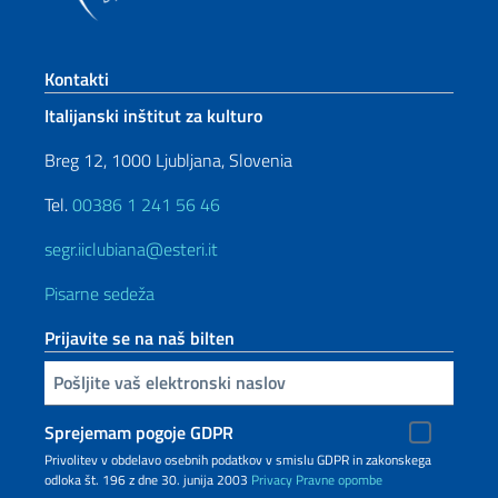
Footer section
Kontakti
Italijanski inštitut za kulturo
Breg 12, 1000 Ljubljana, Slovenia
Tel.
00386 1 241 56 46
segr.iiclubiana@esteri.it
Pisarne sedeža
Prijavite se na naš bilten
Inserisci la tua email
Sprejemam pogoje GDPR
Privolitev v obdelavo osebnih podatkov v smislu GDPR in zakonskega
odloka št. 196 z dne 30. junija 2003
Privacy
Pravne opombe