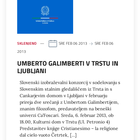
SKLENJENO
SRE FEB 06 2013
SRE FEB 06
2013
UMBERTO GALIMBERTI V TRSTU IN
LJUBLJANI
Slovenski izobraževalni konzorcij v sodelovanju s
Slovenskim stalnim gledališčem iz Trsta in s
Cankarjevim domom v Ljubljani v februarju
prireja dve srečanji z Umbertom Galimbertijem,
znanim filozofom, predavateljem na beneški
univerzi Ca’Foscari. Sreda, 6. februar 2013, ob
18.00, Kulturni dom v Trstu (Ul. Petronio 4)
Predstavitev knjige Cristianesimo – la religione
dal cielo vuoto Četrtek, […]