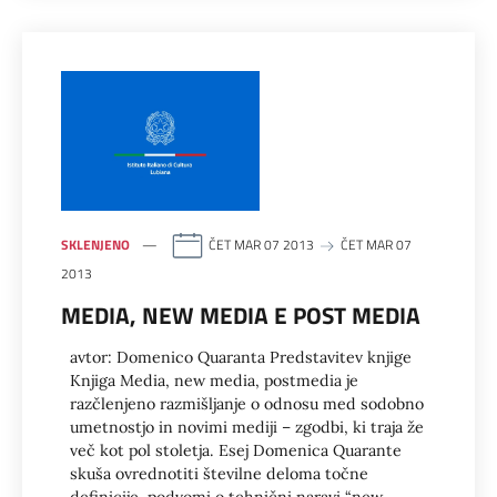
SKLENJENO
ČET MAR 07 2013
ČET MAR 07
2013
MEDIA, NEW MEDIA E POST MEDIA
avtor: Domenico Quaranta Predstavitev knjige
Knjiga Media, new media, postmedia je
razčlenjeno razmišljanje o odnosu med sodobno
umetnostjo in novimi mediji – zgodbi, ki traja že
več kot pol stoletja. Esej Domenica Quarante
skuša ovrednotiti številne deloma točne
definicije, podvomi o tehnični naravi “new