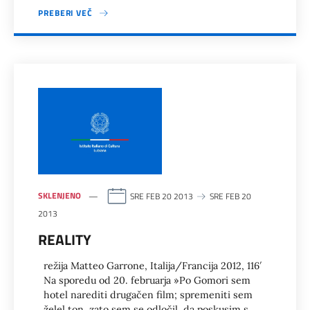
PREBERI VEČ
SKLENJENO
SRE FEB 20 2013
SRE FEB 20
2013
REALITY
režija Matteo Garrone, Italija/Francija 2012, 116′
Na sporedu od 20. februarja »Po Gomori sem
hotel narediti drugačen film; spremeniti sem
želel ton, zato sem se odločil, da poskusim s