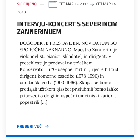
SKLENJENO
ČET MAR 14 2013
ČET MAR 14
2013
INTERVJU-KONCERT S SEVERINOM
ZANNERINIJEM
DOGODEK JE PRESTAVLJEN. NOV DATUM BO
SPOROČEN NAKNADNO. Maestro Zannerini je
violončelist, pianist, skladatelj in dirigent. V
preteklosti je predaval na tržaškem
Konservatoriju “Giuseppe Tartini”, kjer je bil tudi
dirigent komorne zasedbe (1978-1990) in
umetniški vodja (1990-1996). Skupaj se bomo
predajali užitkom glasbe: prisluhnili bomo lahko
pripovedi o dolgi in uspešni umetniški karieri ,
popestrili […]
PREBERI VEČ