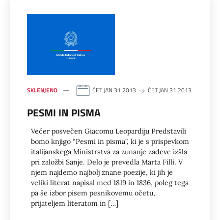
SKLENJENO
ČET JAN 31 2013
ČET JAN 31 2013
PESMI IN PISMA
Večer posvečen Giacomu Leopardiju Predstavili
bomo knjigo “Pesmi in pisma”, ki je s prispevkom
italijanskega Ministrstva za zunanje zadeve izšla
pri založbi Sanje. Delo je prevedla Marta Filli. V
njem najdemo najbolj znane poezije, ki jih je
veliki literat napisal med 1819 in 1836, poleg tega
pa še izbor pisem pesnikovemu očetu,
prijateljem literatom in […]