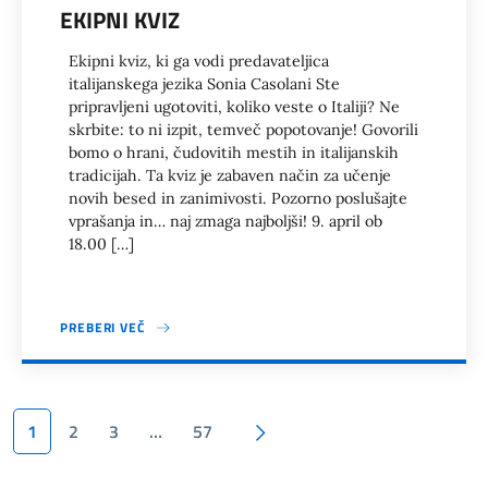
EKIPNI KVIZ
Ekipni kviz, ki ga vodi predavateljica
italijanskega jezika Sonia Casolani Ste
pripravljeni ugotoviti, koliko veste o Italiji? Ne
skrbite: to ni izpit, temveč popotovanje! Govorili
bomo o hrani, čudovitih mestih in italijanskih
tradicijah. Ta kviz je zabaven način za učenje
novih besed in zanimivosti. Pozorno poslušajte
vprašanja in… naj zmaga najboljši! 9. april ob
18.00 […]
PREBERI VEČ
Paginacija
Naslednja stran
1
2
3
…
57