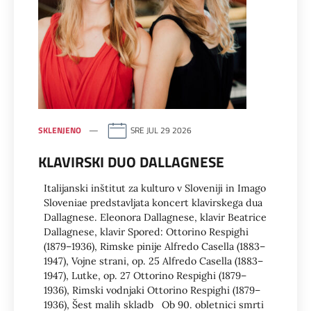
SKLENJENO
SRE JUL 29 2026
KLAVIRSKI DUO DALLAGNESE
Italijanski inštitut za kulturo v Sloveniji in Imago
Sloveniae predstavljata koncert klavirskega dua
Dallagnese. Eleonora Dallagnese, klavir Beatrice
Dallagnese, klavir Spored: Ottorino Respighi
(1879–1936), Rimske pinije Alfredo Casella (1883–
1947), Vojne strani, op. 25 Alfredo Casella (1883–
1947), Lutke, op. 27 Ottorino Respighi (1879–
1936), Rimski vodnjaki Ottorino Respighi (1879–
1936), Šest malih skladb Ob 90. obletnici smrti