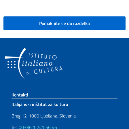
Pomaknite se do razdelka
Footer section
Kontakti
Italijanski inštitut za kulturo
Breg 12, 1000 Ljubljana, Slovenia
Tel.
00386 1 241 56 46