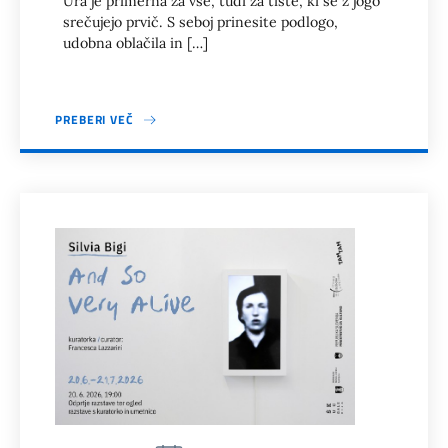
Ura je primerna za vse, tudi za tiste, ki se z jogo
srečujejo prvič. S seboj prinesite podlogo,
udobna oblačila in […]
PREBERI VEČ