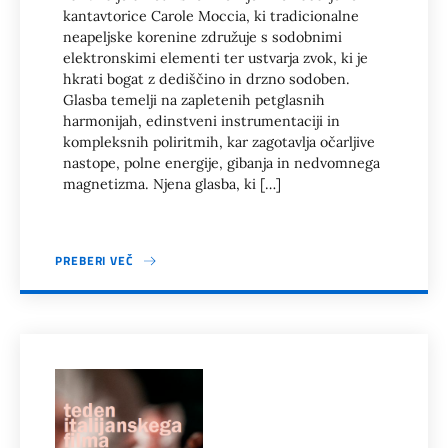
kantavtorice Carole Moccia, ki tradicionalne
neapeljske korenine združuje s sodobnimi
elektronskimi elementi ter ustvarja zvok, ki je
hkrati bogat z dediščino in drzno sodoben.
Glasba temelji na zapletenih petglasnih
harmonijah, edinstveni instrumentaciji in
kompleksnih poliritmih, kar zagotavlja očarljive
nastope, polne energije, gibanja in nedvomnega
magnetizma. Njena glasba, ki […]
PREBERI VEČ