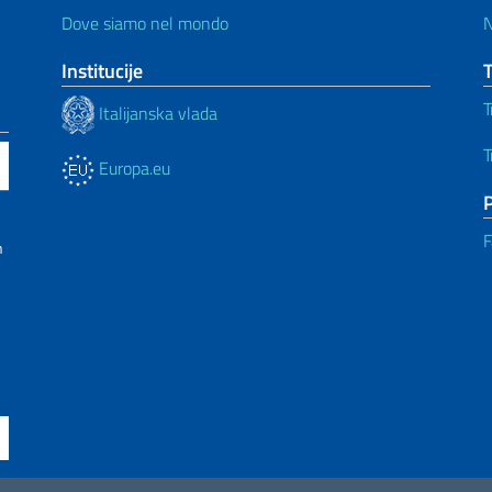
Dove siamo nel mondo
N
Institucije
T
T
Italijanska vlada
T
Europa.eu
F
n