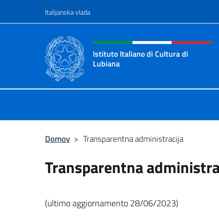
Preskoči na vsebino
Italijanska vlada
Glava spletnega mesta, dr
Istituto Italiano di Cultura di
Lubiana
Il sito ufficiale dell'Istituto Italiano
Domov
>
Transparentna administracija
Transparentna administra
(ultimo aggiornamento 28/06/2023)