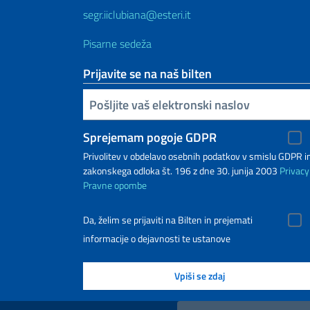
segr.iiclubiana@esteri.it
Pisarne sedeža
Prijavite se na naš bilten
Inserisci la tua email
Sprejemam pogoje GDPR
Privolitev v obdelavo osebnih podatkov v smislu GDPR i
zakonskega odloka št. 196 z dne 30. junija 2003
Privacy
Pravne opombe
Da, želim se prijaviti na Bilten in prejemati
informacije o dejavnosti te ustanove