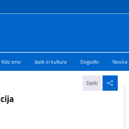
užbeni mediji in meni
 di Cultura di Lubiana
Kdo smo
Jezik in kultura
Dogodki
Novice
Delit
Deliti
cija