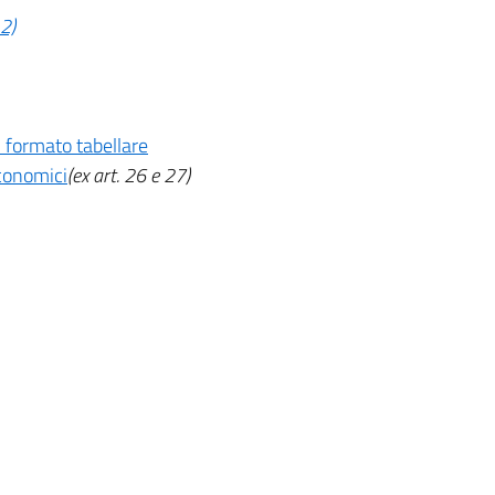
 2)
n formato tabellare
economici
(ex art. 26 e 27)