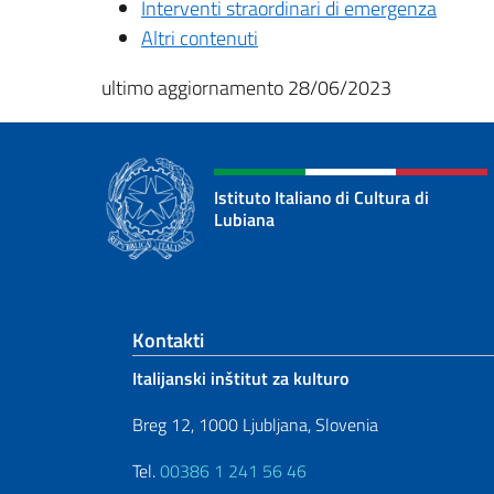
Interventi straordinari di emergenza
Altri contenuti
ultimo aggiornamento 28/06/2023
Istituto Italiano di Cultura di
Lubiana
Footer section
Kontakti
Italijanski inštitut za kulturo
Breg 12, 1000 Ljubljana, Slovenia
Tel.
00386 1 241 56 46