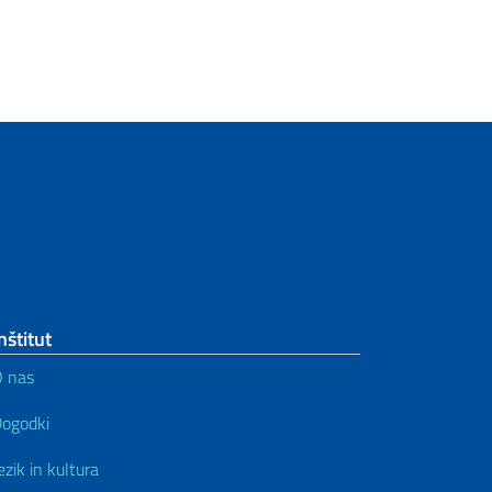
nštitut
 nas
ogodki
ezik in kultura