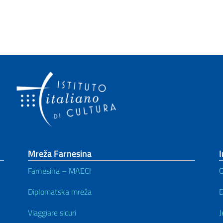
Mreža Farnesina
I
Farnesina – MAECI
O
Diplomatska mreža
D
Viaggiare sicuri
J