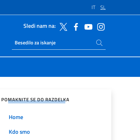
IT
SL
Sledi nam na:
Iskanje na spletnem mestu
Ricerca sito live
e v družabnih omrežjih
POMAKNITE SE DO RAZDELKA
Home
Kdo smo