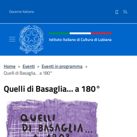
Salta al contenuto
IT
SL
Governo Italiano
Intestazione sito, social e menù
Istituto Italiano di Cultura di Lubiana
Il sito ufficiale dell'Istituto Italiano di Cultu
Home
>
Eventi
>
Eventi in programma
>
Quelli di Basaglia… a 180°
Quelli di Basaglia… a 180°