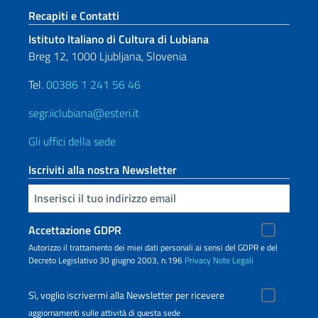
Sezione footer
Recapiti e Contatti
Istituto Italiano di Cultura di Lubiana
Breg 12, 1000 Ljubljana, Slovenia
Tel.
00386 1 241 56 46
segr.iiclubiana@esteri.it
Gli uffici della sede
Iscriviti alla nostra Newsletter
Inserisci la tua email
Accettazione GDPR
Autorizzo il trattamento dei miei dati personali ai sensi del GDPR e del
Decreto Legislativo 30 giugno 2003, n.196
Privacy
Note Legali
Sì, voglio iscrivermi alla Newsletter per ricevere
aggiornamenti sulle attività di questa sede