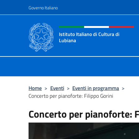
Salta al contenuto
Governo Italiano
Intestazione sito, social 
Istituto Italiano di Cultura di
Lubiana
Il sito ufficiale dell'Istituto Italiano
Home
>
Eventi
>
Eventi in programma
>
Concerto per pianoforte: Filippo Gorini
Concerto per pianoforte: F