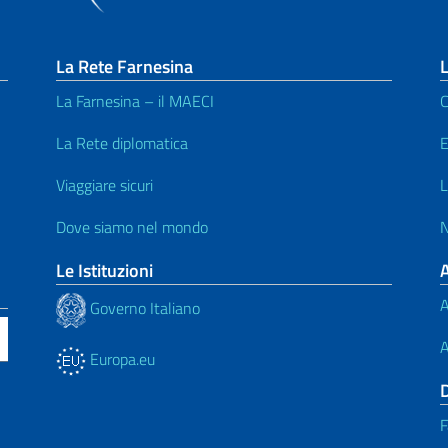
La Rete Farnesina
L
La Farnesina – il MAECI
C
La Rete diplomatica
E
Viaggiare sicuri
L
Dove siamo nel mondo
N
Le Istituzioni
A
Governo Italiano
A
Europa.eu
F