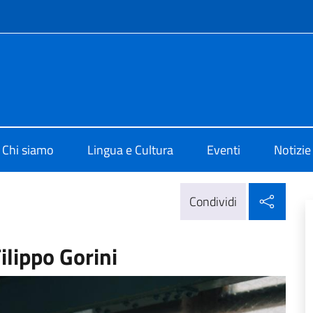
e menù
 di Cultura di Lubiana
Chi siamo
Lingua e Cultura
Eventi
Notizie
Condi
Condividi
ilippo Gorini