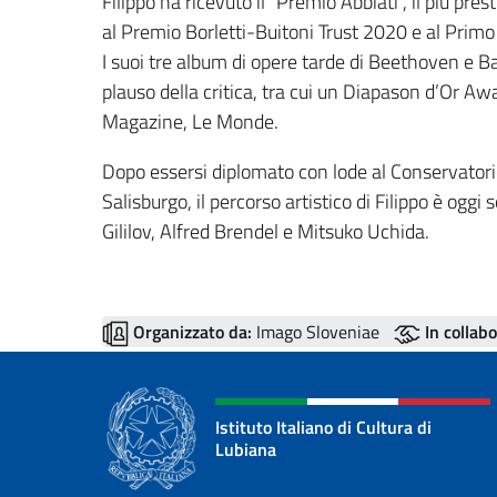
Filippo ha ricevuto il “Premio Abbiati”, il più pre
al Premio Borletti-Buitoni Trust 2020 e al Pr
I suoi tre album di opere tarde di Beethoven e B
plauso della critica, tra cui un Diapason d’Or A
Magazine, Le Monde.
Dopo essersi diplomato con lode al Conservatori
Salisburgo, il percorso artistico di Filippo è ogg
Gililov, Alfred Brendel e Mitsuko Uchida.
Organizzato da:
Imago Sloveniae
In collab
Istituto Italiano di Cultura di
Lubiana