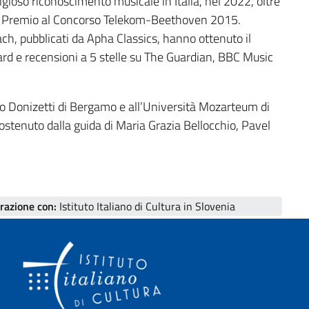
stigioso riconoscimento musicale in Italia, nel 2022, oltre
imo Premio al Concorso Telekom-Beethoven 2015.
ach, pubblicati da Apha Classics, hanno ottenuto il
ward e recensioni a 5 stelle su The Guardian, BBC Music
o Donizetti di Bergamo e all’Università Mozarteum di
i sostenuto dalla guida di Maria Grazia Bellocchio, Pavel
orazione con:
Istituto Italiano di Cultura in Slovenia